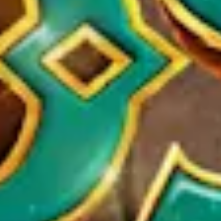
Hüküm ve koşullar
Gizlilik beyanı
çerez bildirimi
Dil seçin
:
EN
FR
NL
RO
TR
BG
PL
RU
IT
DE
ES
TH
ZH
UK