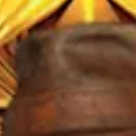
Lost: Mystery Chests
Giriş yapın ve gerçek parayla oynayın
Giriş yap
veya
Bedava Oyna
Hesap yok mu?
Şimdi katıl