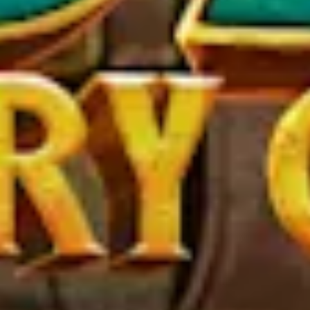
Gambling can be addictive. Stop in time! More info
at
www.stopoptijd.be
-
www.arretezvousatemps.be
This website is operated by BVBA Ramses whose registered office