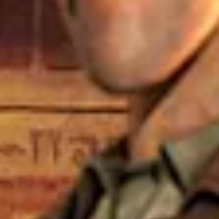
Jackpot Games
Dice Slots
Buy Bonus
Classic Dice
Blackjack
Roulette
Table Games
Video Poker
Sic Bo
Temalar
Animal
Mythology
Sci Fi
Movies And TV
Sport Slots
Fruit Slots
Adventures And Explorers
Heroes And Villains
Cute And Bubbly
Scary Slots
Daha fazla gör