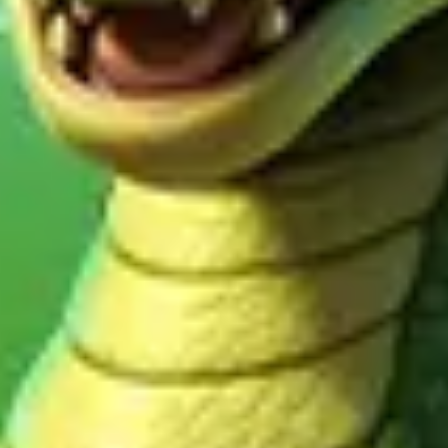
Jackpot Games
Dice Slots
Buy Bonus
Classic Dice
Blackjack
Roulette
Table Games
Video Poker
Sic Bo
Temalar
Animal
Mythology
Sci Fi
Movies And TV
Sport Slots
Fruit Slots
Adventures And Explorers
Heroes And Villains
Cute And Bubbly
Scary Slots
Daha fazla gör