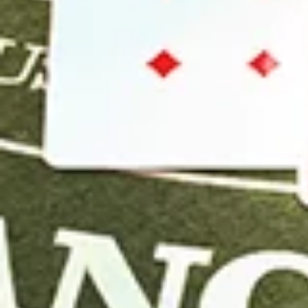
Bilgi
TÜM OYUNLAR
TURNUVALAR
PROMOS
LOCATIONS
HELP
Kategoriler