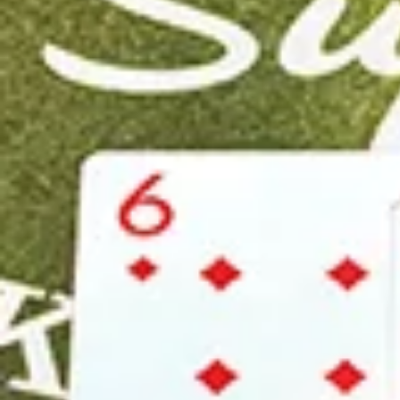
Super 7 Blackjack
Giriş yapın ve gerçek parayla oynayın
Giriş yap
veya
Bedava Oyna
Hesap yok mu?
Şimdi katıl