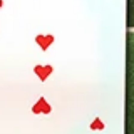
Sağlayıcılar
Amusnet
BetMan
PragmaticPlay
EGT Digital
Greentube
BetSoft
Endorphina
Gaming1
WorldMatch
Evolution
Daha fazla gör