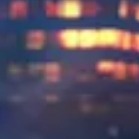
Hüküm ve koşullar
Gizlilik beyanı
çerez bildirimi
Dil seçin
:
EN
FR
NL
RO
TR
BG
PL
RU
IT
DE
ES
TH
ZH
UK