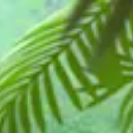
TR
PROMOS
TOURNAMENTS
XTRA PAYOUT
STARHUB
Kaydol
Giriş yap
OYUNLAR
Promo
Xtra Payout
STARHUB