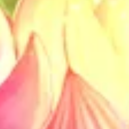
Bilgi
TÜM OYUNLAR
TURNUVALAR
PROMOS
LOCATIONS
HELP
Kategoriler