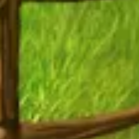
Hüküm ve koşullar
Gizlilik beyanı
çerez bildirimi
Dil seçin
:
EN
FR
NL
RO
TR
BG
PL
RU
IT
DE
ES
TH
ZH
UK