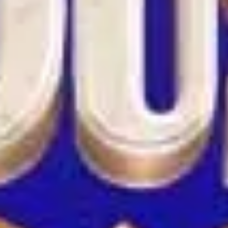
Hüküm ve koşullar
Gizlilik beyanı
çerez bildirimi
Dil seçin
:
EN
FR
NL
RO
TR
BG
PL
RU
IT
DE
ES
TH
ZH
UK