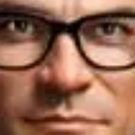
Bilgi
TÜM OYUNLAR
TURNUVALAR
PROMOS
LOCATIONS
HELP
Kategoriler