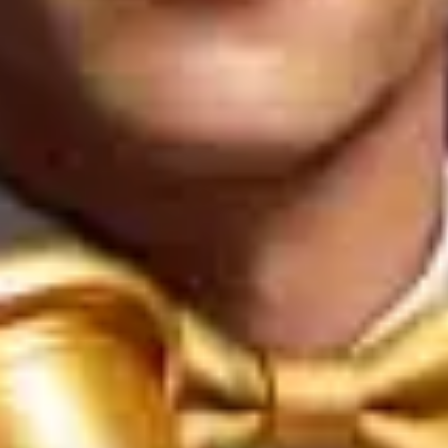
Jackpot Games
Dice Slots
Buy Bonus
Classic Dice
Blackjack
Roulette
Table Games
Video Poker
Sic Bo
Temalar
Animal
Mythology
Sci Fi
Movies And TV
Sport Slots
Fruit Slots
Adventures And Explorers
Heroes And Villains
Cute And Bubbly
Scary Slots
Daha fazla gör