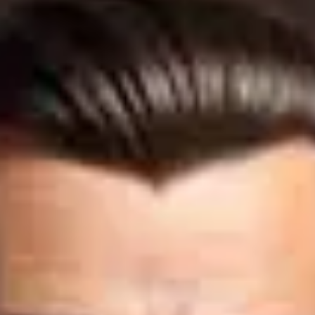
The Auction House™
Giriş yapın ve gerçek parayla oynayın
Giriş yap
veya
Bedava Oyna
Hesap yok mu?
Şimdi katıl