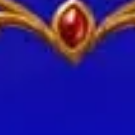
Gambling can be addictive. Stop in time! More info
at
www.stopoptijd.be
-
www.arretezvousatemps.be
This website is operated by BVBA Ramses whose registered office