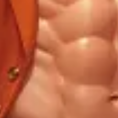
Daha fazla gör
Sağlayıcılar
Amusnet
BetMan
PragmaticPlay
EGT Digital
Greentube
BetSoft
Endorphina
Gaming1
WorldMatch
Evolution
Daha fazla gör