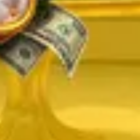
Gambling can be addictive. Stop in time! More info
at
www.stopoptijd.be
-
www.arretezvousatemps.be