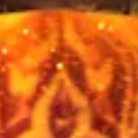
Trinity Reels
Giriş yapın ve gerçek parayla oynayın
Giriş yap
veya
Bedava Oyna
Hesap yok mu?
Şimdi katıl