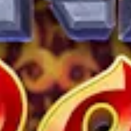
Sağlayıcılar
Amusnet
BetMan
PragmaticPlay
EGT Digital
Greentube
BetSoft
Endorphina
Gaming1
WorldMatch
Evolution
Daha fazla gör