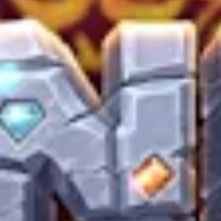
Jackpot Games
Dice Slots
Buy Bonus
Classic Dice
Blackjack
Roulette
Table Games
Video Poker
Sic Bo
Temalar
Animal
Mythology
Sci Fi
Movies And TV
Sport Slots
Fruit Slots
Adventures And Explorers
Heroes And Villains
Cute And Bubbly
Scary Slots
Daha fazla gör