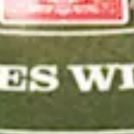
Bilgi
TÜM OYUNLAR
TURNUVALAR
PROMOS
LOCATIONS
HELP
Kategoriler