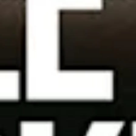
Hüküm ve koşullar
Gizlilik beyanı
çerez bildirimi
Dil seçin
:
EN
FR
NL
RO
TR
BG
PL
RU
IT
DE
ES
TH
ZH
UK