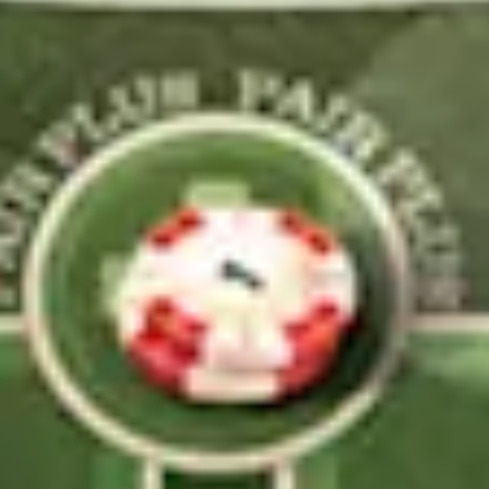
Jackpot Games
Dice Slots
Buy Bonus
Classic Dice
Blackjack
Roulette
Table Games
Video Poker
Sic Bo
Temalar
Animal
Mythology
Sci Fi
Movies And TV
Sport Slots
Fruit Slots
Adventures And Explorers
Heroes And Villains
Cute And Bubbly
Scary Slots
Daha fazla gör