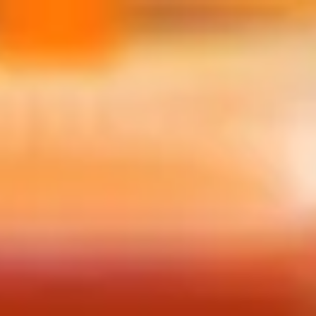
TR
PROMOS
TOURNAMENTS
XTRA PAYOUT
STARHUB
Kaydol
Giriş yap
OYUNLAR
Promo
Xtra Payout
STARHUB