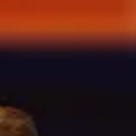
Tycoons Plus™
Giriş yapın ve gerçek parayla oynayın
Giriş yap
veya
Bedava Oyna
Hesap yok mu?
Şimdi katıl