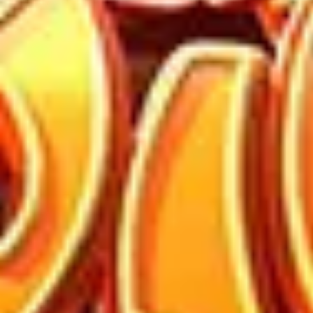
Gambling can be addictive. Stop in time! More info
at
www.stopoptijd.be
-
www.arretezvousatemps.be
This website is operated by BVBA Ramses whose registered office