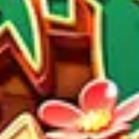
Hüküm ve koşullar
Gizlilik beyanı
çerez bildirimi
Dil seçin
:
EN
FR
NL
RO
TR
BG
PL
RU
IT
DE
ES
TH
ZH
UK