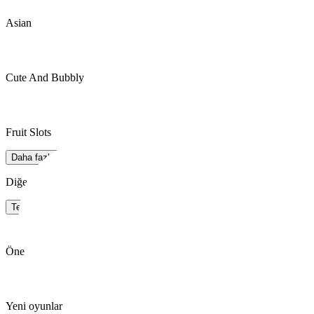
Asian
Cute And Bubbly
Fruit Slots
Daha fazla göster (6)
Diğerleri
Temiz
Öne çıkan oyunlar
Yeni oyunlar