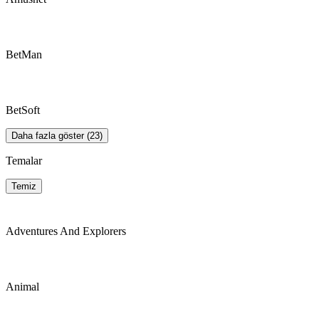
BetMan
BetSoft
Daha fazla göster (23)
Temalar
Temiz
Adventures And Explorers
Animal