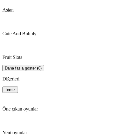
Asian
Cute And Bubbly
Fruit Slots
Daha fazla göster (6)
Diğerleri
Temiz
Öne çıkan oyunlar
Yeni oyunlar