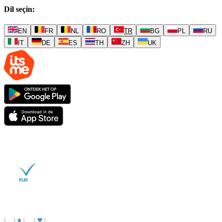
Dil seçin
:
EN
FR
NL
RO
TR
BG
PL
RU
IT
DE
ES
TH
ZH
UK