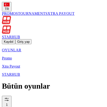
TR
PROMOS
TOURNAMENTS
XTRA PAYOUT
STARHUB
Kaydol
Giriş yap
OYUNLAR
Promo
Xtra Payout
STARHUB
Bütün oyunlar
1