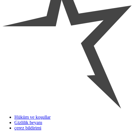
Hüküm ve koşullar
Gizlilik beyanı
çerez bildirimi