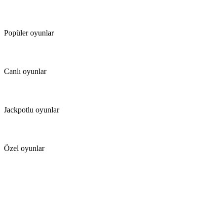
Popüler oyunlar
Canlı oyunlar
Jackpotlu oyunlar
Özel oyunlar