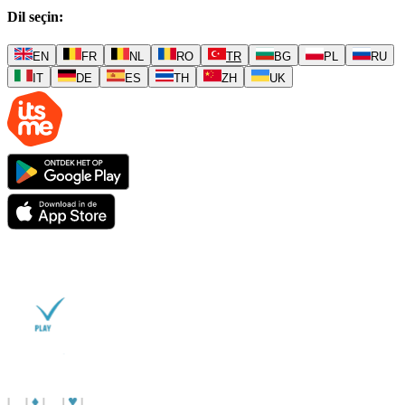
Dil seçin
:
EN
FR
NL
RO
TR
BG
PL
RU
IT
DE
ES
TH
ZH
UK