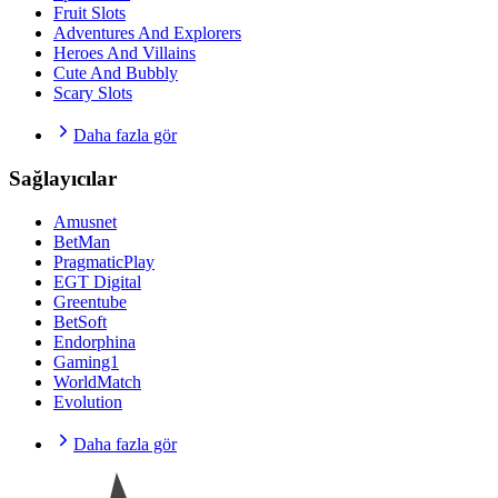
Fruit Slots
Adventures And Explorers
Heroes And Villains
Cute And Bubbly
Scary Slots
Daha fazla gör
Sağlayıcılar
Amusnet
BetMan
PragmaticPlay
EGT Digital
Greentube
BetSoft
Endorphina
Gaming1
WorldMatch
Evolution
Daha fazla gör