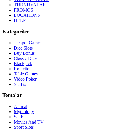
TURNUVALAR
PROMOS
LOCATIONS
HELP
Kategoriler
Jackpot Games
Dice Slots
Buy Bonus
Classic Dice
Blackjack
Roulette
Table Games
Video Poker
Sic Bo
Temalar
Animal
Mythology
Sci Fi
Movies And TV
Sport Slots