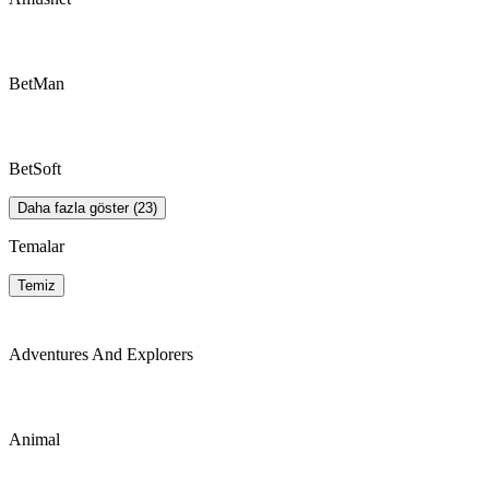
BetMan
BetSoft
Daha fazla göster (23)
Temalar
Temiz
Adventures And Explorers
Animal