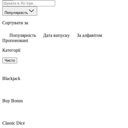
Популярність
Сортувати за
Популярність
Дата випуску
За алфавітом
Пропоновані
Категорії
Чисто
Blackjack
Buy Bonus
Classic Dice