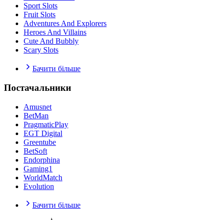
Sport Slots
Fruit Slots
Adventures And Explorers
Heroes And Villains
Cute And Bubbly
Scary Slots
Бачити більше
Постачальники
Amusnet
BetMan
PragmaticPlay
EGT Digital
Greentube
BetSoft
Endorphina
Gaming1
WorldMatch
Evolution
Бачити більше