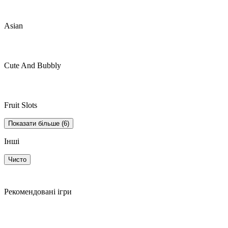
Asian
Cute And Bubbly
Fruit Slots
Показати більше (6)
Інші
Чисто
Рекомендовані ігри