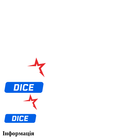
Інформація