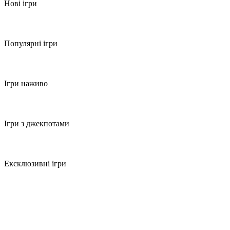
Нові ігри
Популярні ігри
Ігри наживо
Ігри з джекпотами
Ексклюзивні ігри