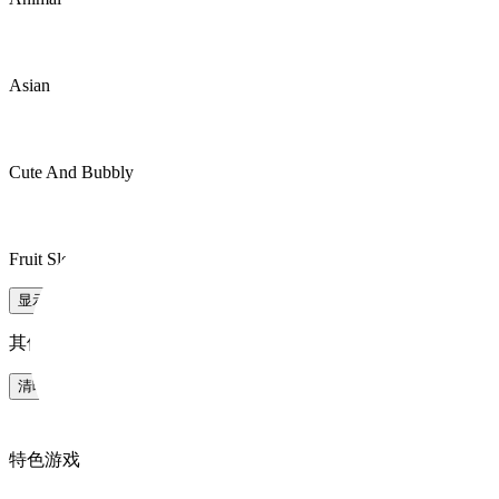
Asian
Cute And Bubbly
Fruit Slots
显示更多 (6)
其他
清晰
特色游戏