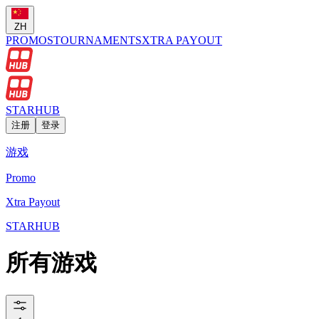
ZH
PROMOS
TOURNAMENTS
XTRA PAYOUT
STARHUB
注册
登录
游戏
Promo
Xtra Payout
STARHUB
所有游戏