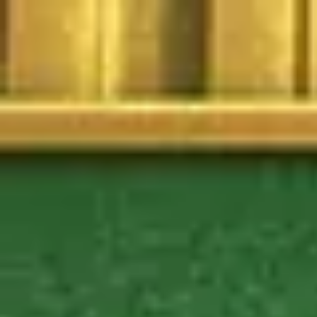
BG
PROMOS
TOURNAMENTS
XTRA PAYOUT
STARHUB
Регистрация
Вход
ИГРИ
Promo
Xtra Payout
STARHUB