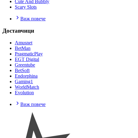
Cute And Bubbly
Scary Slots
Виж повече
Доставчици
Amusnet
BetMan
PragmaticPlay
EGT Digital
Greentube
BetSoft
Endorphina
Gaming1
WorldMatch
Evolution
Виж повече