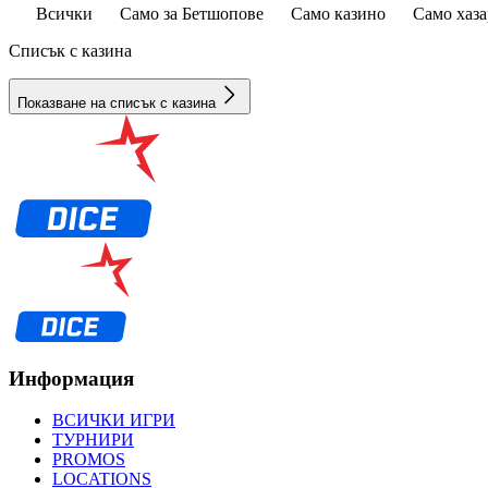
Всички
Само за Бетшопове
Само казино
Само хаза
Списък с казина
Показване на списък с казина
Информация
ВСИЧКИ ИГРИ
ТУРНИРИ
PROMOS
LOCATIONS