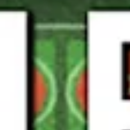
Общи условия
Декларация за поверителност
декларация за бисквитките
Избор на език
:
EN
FR
NL
RO
TR
BG
PL
RU
IT
DE
ES
TH
ZH
UK