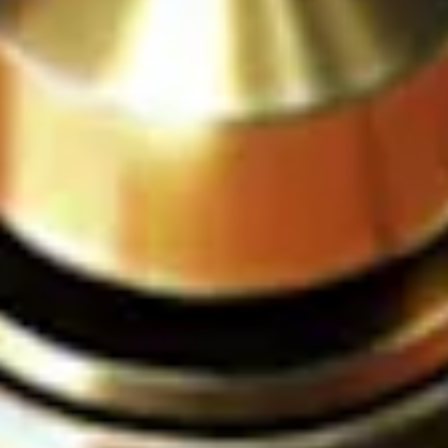
Информация
ВСИЧКИ ИГРИ
ТУРНИРИ
PROMOS
LOCATIONS
HELP
Категории