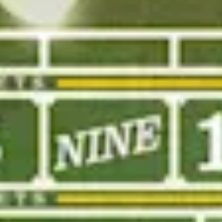
Информация
ВСИЧКИ ИГРИ
ТУРНИРИ
PROMOS
LOCATIONS
HELP
Категории