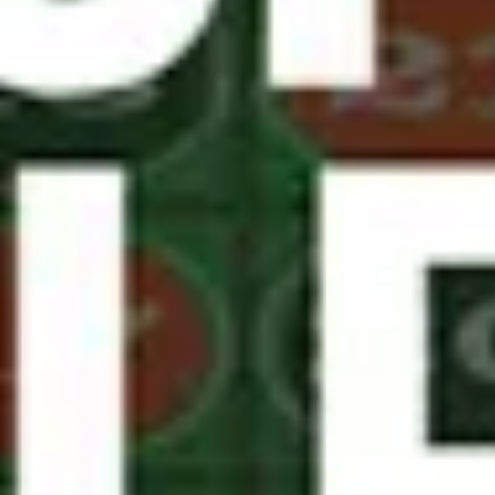
Доставчици
Amusnet
BetMan
PragmaticPlay
EGT Digital
Greentube
BetSoft
Endorphina
Gaming1
WorldMatch
Evolution
Виж повече