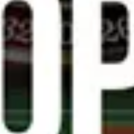
Jackpot Games
Dice Slots
Buy Bonus
Classic Dice
Blackjack
Roulette
Table Games
Video Poker
Sic Bo
Теми
Animal
Mythology
Sci Fi
Movies And TV
Sport Slots
Fruit Slots
Adventures And Explorers
Heroes And Villains
Cute And Bubbly
Scary Slots
Виж повече