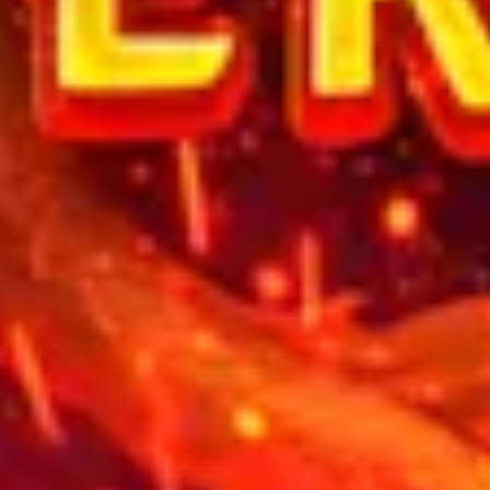
Общи условия
Декларация за поверителност
декларация за бисквитките
Избор на език
:
EN
FR
NL
RO
TR
BG
PL
RU
IT
DE
ES
TH
ZH
UK