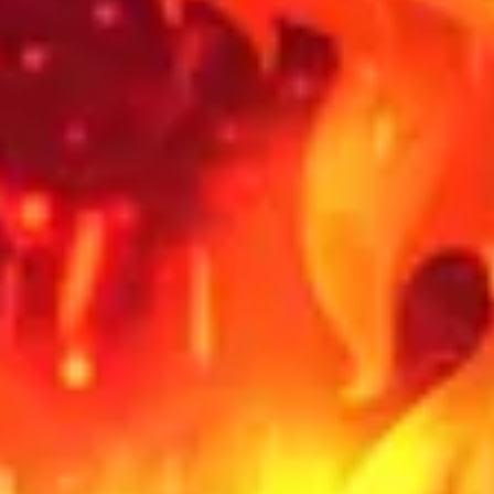
Gambling can be addictive. Stop in time! More info
at
www.stopoptijd.be
-
www.arretezvousatemps.be
This website is operated by BVBA Ramses whose registered office