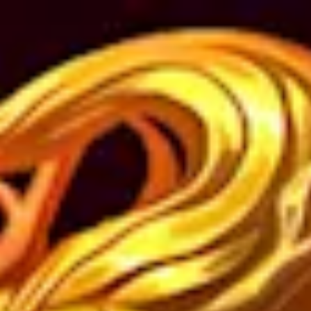
BG
PROMOS
TOURNAMENTS
XTRA PAYOUT
STARHUB
Регистрация
Вход
ИГРИ
Promo
Xtra Payout
STARHUB