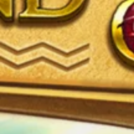
Доставчици
Amusnet
BetMan
PragmaticPlay
EGT Digital
Greentube
BetSoft
Endorphina
Gaming1
WorldMatch
Evolution
Виж повече