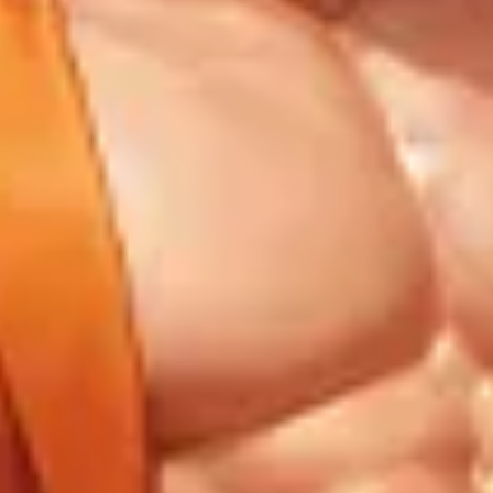
Jackpot Games
Dice Slots
Buy Bonus
Classic Dice
Blackjack
Roulette
Table Games
Video Poker
Sic Bo
Теми
Animal
Mythology
Sci Fi
Movies And TV
Sport Slots
Fruit Slots
Adventures And Explorers
Heroes And Villains
Cute And Bubbly
Scary Slots