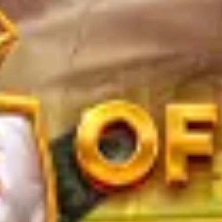
Общи условия
Декларация за поверителност
декларация за бисквитките
Избор на език
:
EN
FR
NL
RO
TR
BG
PL
RU
IT
DE
ES
TH
ZH
UK