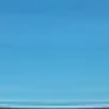
BG
PROMOS
TOURNAMENTS
XTRA PAYOUT
STARHUB
Регистрация
Вход
ИГРИ
Promo
Xtra Payout
STARHUB