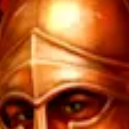
Информация
ВСИЧКИ ИГРИ
ТУРНИРИ
PROMOS
LOCATIONS
HELP
Категории