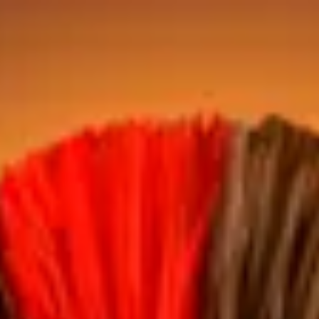
BG
PROMOS
TOURNAMENTS
XTRA PAYOUT
STARHUB
Регистрация
Вход
ИГРИ
Promo
Xtra Payout
STARHUB