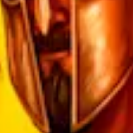
Jackpot Games
Dice Slots
Buy Bonus
Classic Dice
Blackjack
Roulette
Table Games
Video Poker
Sic Bo
Теми
Animal
Mythology
Sci Fi
Movies And TV
Sport Slots
Fruit Slots
Adventures And Explorers
Heroes And Villains
Cute And Bubbly
Scary Slots
Виж повече