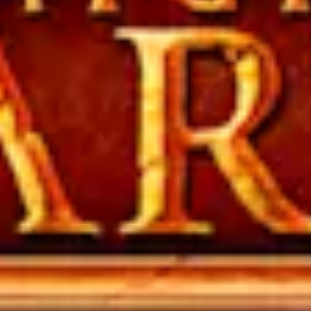
Gambling can be addictive. Stop in time! More info
at
www.stopoptijd.be
-
www.arretezvousatemps.be
This website is operated by BVBA Ramses whose registered office