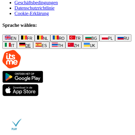
Geschäftsbedingungen
Datenschutzrichtlinie
Cookie-Erklärung
Sprache wählen
:
EN
FR
NL
RO
TR
BG
PL
RU
IT
DE
ES
TH
ZH
UK