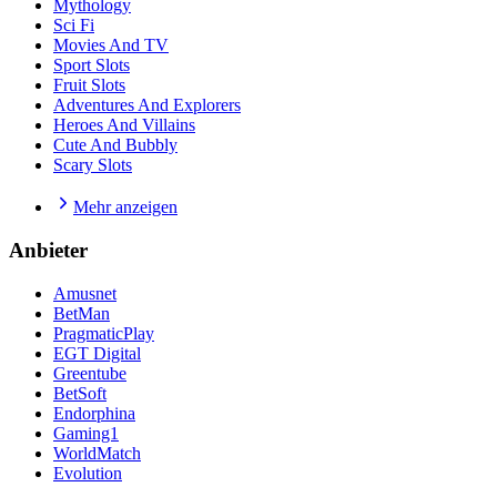
Mythology
Sci Fi
Movies And TV
Sport Slots
Fruit Slots
Adventures And Explorers
Heroes And Villains
Cute And Bubbly
Scary Slots
Mehr anzeigen
Anbieter
Amusnet
BetMan
PragmaticPlay
EGT Digital
Greentube
BetSoft
Endorphina
Gaming1
WorldMatch
Evolution