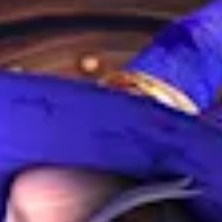
Informationen
ALLE SPIELE
TOURNIERE
PROMOS
LOCATIONS
HELP
Kategorien