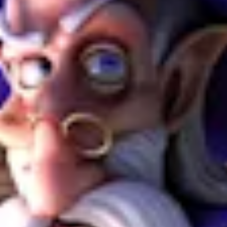
Jackpot Games
Dice Slots
Buy Bonus
Classic Dice
Blackjack
Roulette
Table Games
Video Poker
Sic Bo
Motive
Animal
Mythology
Sci Fi
Movies And TV
Sport Slots
Fruit Slots
Adventures And Explorers
Heroes And Villains
Cute And Bubbly
Scary Slots
Mehr anzeigen