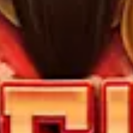
Mehr anzeigen
Anbieter
Amusnet
BetMan
PragmaticPlay
EGT Digital
Greentube
BetSoft
Endorphina
Gaming1
WorldMatch
Evolution
Mehr anzeigen