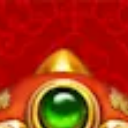
DE
PROMOS
TOURNAMENTS
XTRA PAYOUT
STARHUB
Registrieren
Einloggen
SPIELE
Promo
Xtra Payout
STARHUB