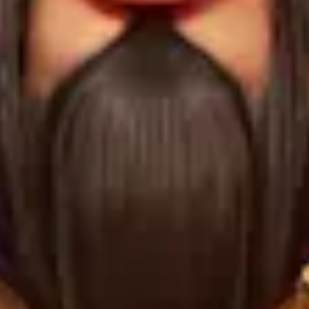
Jackpot Games
Dice Slots
Buy Bonus
Classic Dice
Blackjack
Roulette
Table Games
Video Poker
Sic Bo
Motive
Animal
Mythology
Sci Fi
Movies And TV
Sport Slots
Fruit Slots
Adventures And Explorers
Heroes And Villains
Cute And Bubbly
Scary Slots