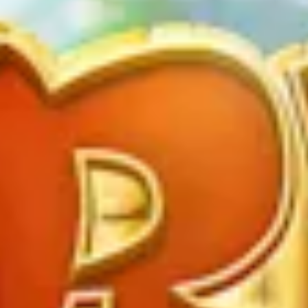
Informationen
ALLE SPIELE
TOURNIERE
PROMOS
LOCATIONS
HELP
Kategorien