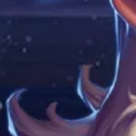
Jackpot Games
Dice Slots
Buy Bonus
Classic Dice
Blackjack
Roulette
Table Games
Video Poker
Sic Bo
Temáticas
Animal
Mythology
Sci Fi
Movies And TV
Sport Slots
Fruit Slots
Adventures And Explorers
Heroes And Villains
Cute And Bubbly
Scary Slots
Ver más