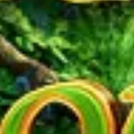
Términos y condiciones
Política de privacidad
Política de cookies
Elegir idioma
:
EN
FR
NL
RO
TR
BG
PL
RU
IT
DE
ES
TH
ZH
UK