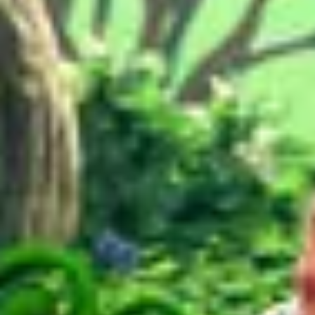
Estudios
Amusnet
BetMan
PragmaticPlay
EGT Digital
Greentube
BetSoft
Endorphina
Gaming1
WorldMatch
Evolution
Ver más