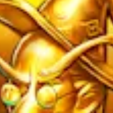
Jackpot Games
Dice Slots
Buy Bonus
Classic Dice
Blackjack
Roulette
Table Games
Video Poker
Sic Bo
Temáticas
Animal
Mythology
Sci Fi
Movies And TV
Sport Slots
Fruit Slots
Adventures And Explorers
Heroes And Villains
Cute And Bubbly
Scary Slots