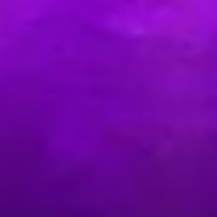
Gambling can be addictive. Stop in time! More info
at
www.stopoptijd.be
-
www.arretezvousatemps.be