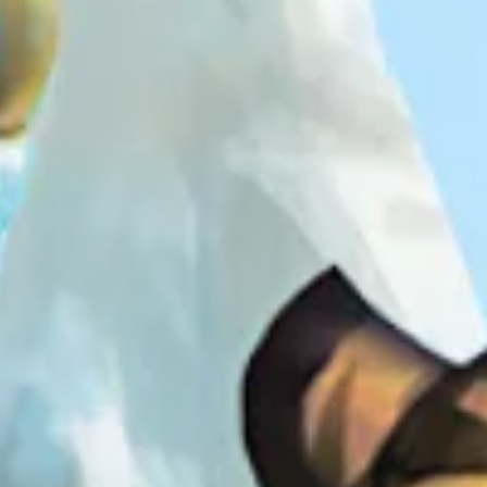
Información
TODOS LOS JUEGOS
TORNEOS
PROMOS
LOCATIONS
HELP
Categorías