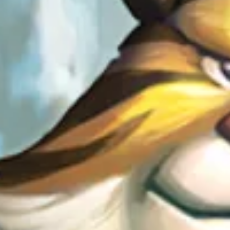
Jackpot Games
Dice Slots
Buy Bonus
Classic Dice
Blackjack
Roulette
Table Games
Video Poker
Sic Bo
Temáticas
Animal
Mythology
Sci Fi
Movies And TV
Sport Slots
Fruit Slots
Adventures And Explorers
Heroes And Villains
Cute And Bubbly
Scary Slots
Ver más