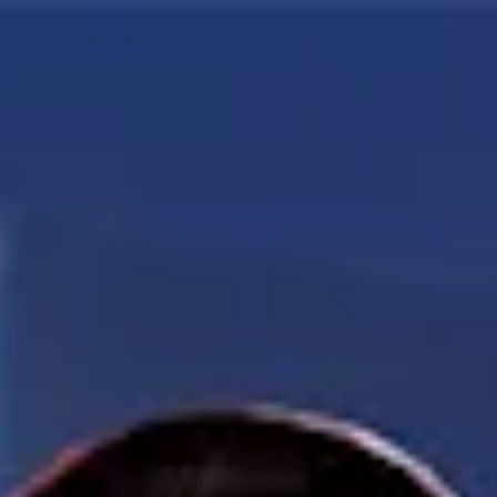
ES
PROMOS
TOURNAMENTS
XTRA PAYOUT
STARHUB
Regístrate
Iniciar sesión
JUEGOS
Promo
Xtra Payout
STARHUB