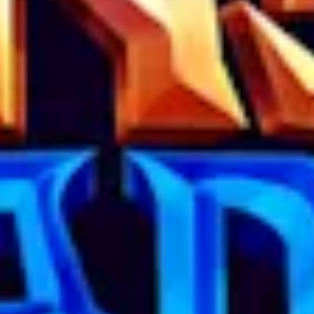
Términos y condiciones
Política de privacidad
Política de cookies
Elegir idioma
:
EN
FR
NL
RO
TR
BG
PL
RU
IT
DE
ES
TH
ZH
UK