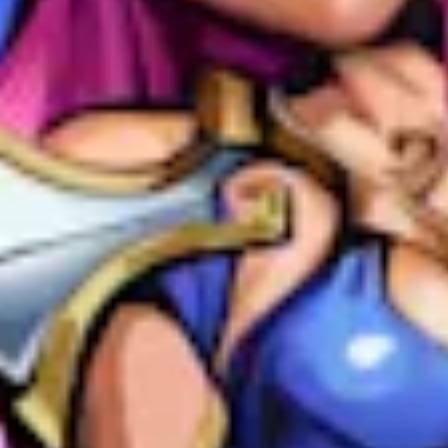
Jackpot Games
Dice Slots
Buy Bonus
Classic Dice
Blackjack
Roulette
Table Games
Video Poker
Sic Bo
Temáticas
Animal
Mythology
Sci Fi
Movies And TV
Sport Slots
Fruit Slots
Adventures And Explorers
Heroes And Villains
Cute And Bubbly
Scary Slots
Ver más