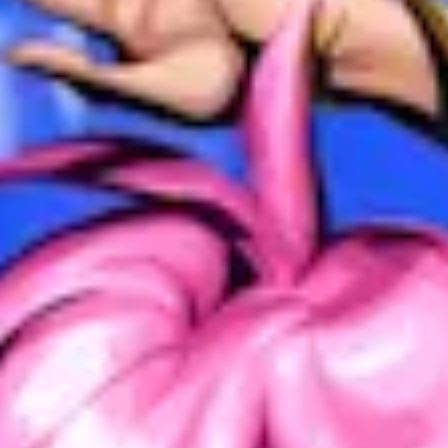
Kensei Blades
Inicia sesión y juega con dinero real
Iniciar sesión
o
Juega gratis
¿No tienes una cuenta?
Únete ahora