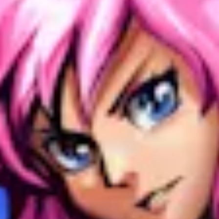
Información
TODOS LOS JUEGOS
TORNEOS
PROMOS
LOCATIONS
HELP
Categorías