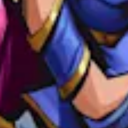
Estudios
Amusnet
BetMan
PragmaticPlay
EGT Digital
Greentube
BetSoft
Endorphina
Gaming1
WorldMatch
Evolution
Ver más