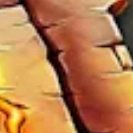
Jackpot Games
Dice Slots
Buy Bonus
Classic Dice
Blackjack
Roulette
Table Games
Video Poker
Sic Bo
Temáticas
Animal
Mythology
Sci Fi
Movies And TV
Sport Slots
Fruit Slots
Adventures And Explorers
Heroes And Villains
Cute And Bubbly
Scary Slots
Ver más