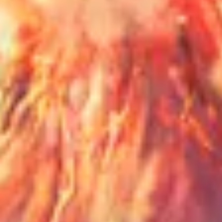
Lava Gold
Inicia sesión y juega con dinero real
Iniciar sesión
o
Juega gratis
¿No tienes una cuenta?
Únete ahora