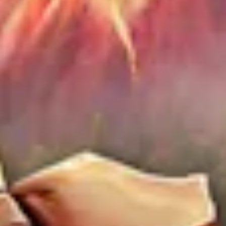
Información
TODOS LOS JUEGOS
TORNEOS
PROMOS
LOCATIONS
HELP
Categorías