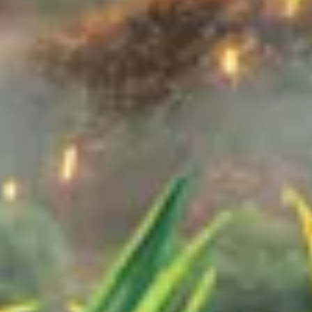
Gambling can be addictive. Stop in time! More info
at
www.stopoptijd.be
-
www.arretezvousatemps.be
This website is operated by BVBA Ramses whose registered office