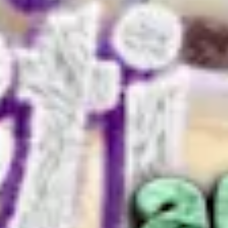
Términos y condiciones
Política de privacidad
Política de cookies
Elegir idioma
:
EN
FR
NL
RO
TR
BG
PL
RU
IT
DE
ES
TH
ZH
UK