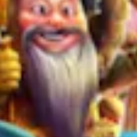
Información
TODOS LOS JUEGOS
TORNEOS
PROMOS
LOCATIONS
HELP
Categorías