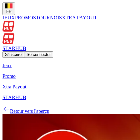
FR
JEUX
PROMOS
TOURNOIS
XTRA PAYOUT
STARHUB
S'inscrire
Se connecter
Jeux
Promo
Xtra Payout
STARHUB
Retour vers l'aperçu