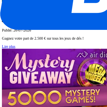
🎲 Tournoi All-Stars de 2.500 €
Publié
:
26-07-2026
Gagnez votre part de 2.500 € sur tous les jeux de dés !
Lire plus