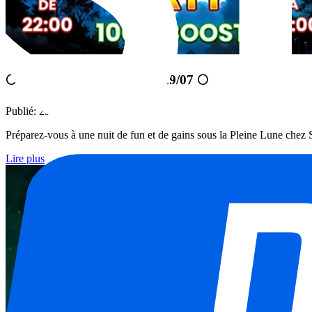
🌕 Boost Pleine Lune Party 29/07 🌕
Publié
:
29-07-2026
Préparez-vous à une nuit de fun et de gains sous la Pleine Lune chez S
Lire plus