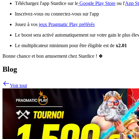
Téléchargez l'app Stardice sur le
Google Play Store
ou l'
App St
Inscrivez-vous ou connectez-vous sur l'app
Jouez à vos
jeux Pragmatic Play préférés
Le boost sera activé automatiquement sur votre gain le plus éle
Le multiplicateur minimum pour être éligible est de
x2.01
Bonne chance et bon amusement chez Stardice ! 🍀
Blog
Voir tout