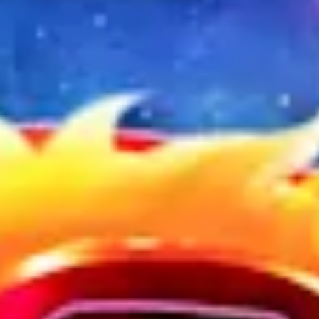
Informations
TOUS LES JEUX
TOURNOIS
PROMOS
SALLES DE JEUX
AIDE
Catégories