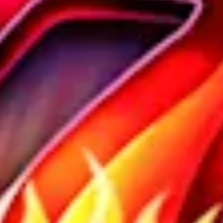
Jackpot Games
Slots de Dés
Buy Bonus
Dice classique
Blackjack
Roulette
Table Games
Video Poker
Sic Bo
Thèmes
Animal
Mythology
Sci Fi
Movies And TV
Sport Slots
Fruit Slots
Aventures et Explorateurs
Heroes And Villains
Cute And Bubbly
Scary Slots
Voir plus