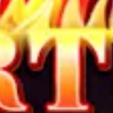
Fournisseurs
Amusnet
BetMan
PragmaticPlay
EGT Digital
Greentube
BetSoft
Endorphina
Gaming1
WorldMatch
Evolution
Voir plus