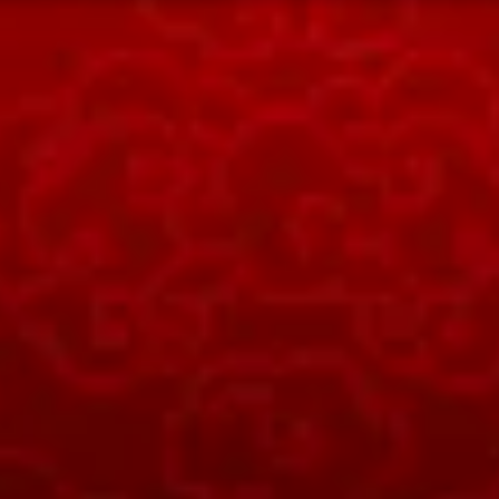
Arrêtez-vous à temps! Plus d'informations
sur
www.arretezvousatemps.be