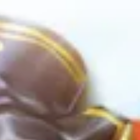
FR
JEUX
PROMOS
TOURNOIS
XTRA PAYOUT
STARHUB
S'inscrire
Se connecter
Jeux
Promo
Xtra Payout
STARHUB