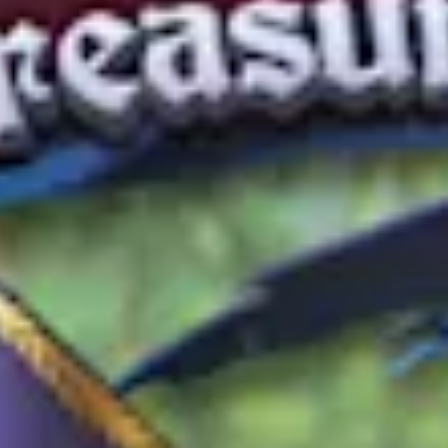
Jackpot Games
Slots de Dés
Buy Bonus
Dice classique
Blackjack
Roulette
Table Games
Video Poker
Sic Bo
Thèmes
Animal
Mythology
Sci Fi
Movies And TV
Sport Slots
Fruit Slots
Aventures et Explorateurs
Heroes And Villains
Cute And Bubbly
Scary Slots