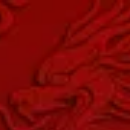
FR
JEUX
PROMOS
TOURNOIS
XTRA PAYOUT
STARHUB
S'inscrire
Se connecter
Jeux
Promo
Xtra Payout
STARHUB