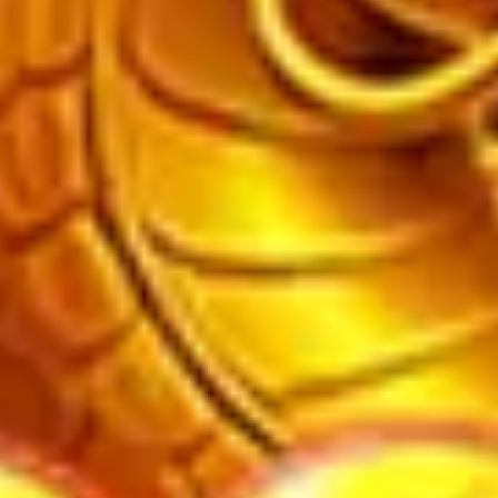
Fournisseurs
Amusnet
BetMan
PragmaticPlay
EGT Digital
Greentube
BetSoft
Endorphina
Gaming1
WorldMatch
Evolution
Voir plus