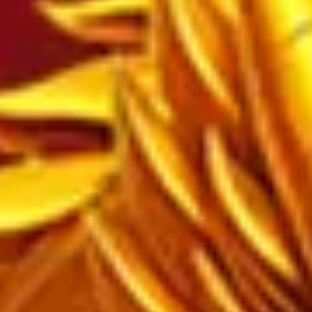
Informations
TOUS LES JEUX
TOURNOIS
PROMOS
SALLES DE JEUX
AIDE
Catégories