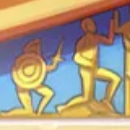
Coins of Zeus – Hold & Win™
Connectez-vous et jouez pour de l'argent réel
Se connecter
ou
Jouez gratuitement
Pas de compte?
Rejoignez-nous maintenant