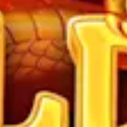
Jackpot Games
Slots de Dés
Buy Bonus
Dice classique
Blackjack
Roulette
Table Games
Video Poker
Sic Bo
Thèmes
Animal
Mythology
Sci Fi
Movies And TV
Sport Slots
Fruit Slots
Aventures et Explorateurs
Heroes And Villains
Cute And Bubbly
Scary Slots
Voir plus