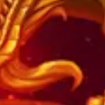
Informations
TOUS LES JEUX
TOURNOIS
PROMOS
SALLES DE JEUX
AIDE
Catégories