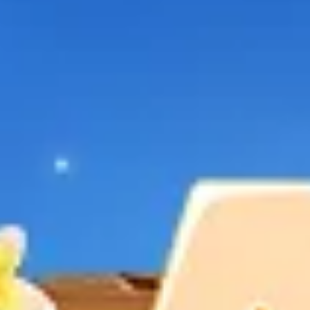
Informations
TOUS LES JEUX
TOURNOIS
PROMOS
SALLES DE JEUX
AIDE
Catégories