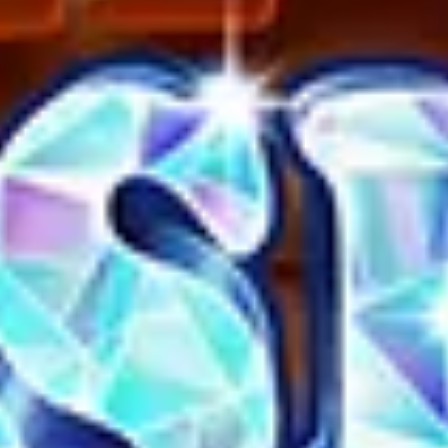
Fournisseurs
Amusnet
BetMan
PragmaticPlay
EGT Digital
Greentube
BetSoft
Endorphina
Gaming1
WorldMatch
Evolution
Voir plus