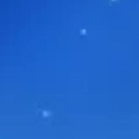
Island Desire Hold & Win
Connectez-vous et jouez pour de l'argent réel
Se connecter
ou
Jouez gratuitement
Pas de compte?
Rejoignez-nous maintenant