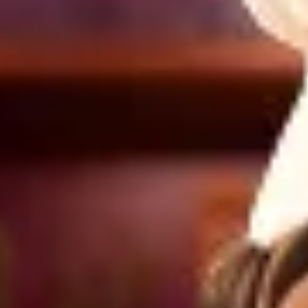
Informations
TOUS LES JEUX
TOURNOIS
PROMOS
SALLES DE JEUX
AIDE
Catégories