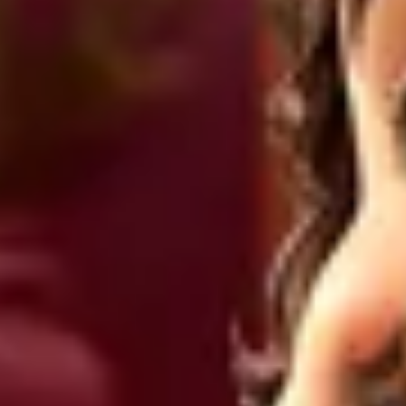
Jackpot Games
Slots de Dés
Buy Bonus
Dice classique
Blackjack
Roulette
Table Games
Video Poker
Sic Bo
Thèmes
Animal
Mythology
Sci Fi
Movies And TV
Sport Slots
Fruit Slots
Aventures et Explorateurs
Heroes And Villains
Cute And Bubbly
Scary Slots
Voir plus