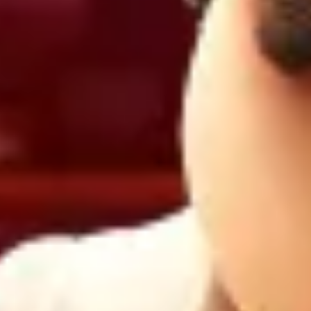
Fournisseurs
Amusnet
BetMan
PragmaticPlay
EGT Digital
Greentube
BetSoft
Endorphina
Gaming1
WorldMatch
Evolution
Voir plus