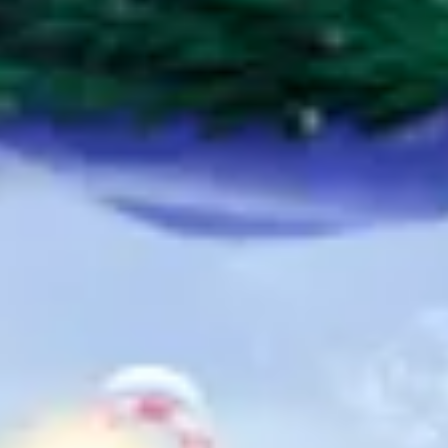
Conditions générales
Déclaration de confidentialité
Cookies
Choisir la langue
:
EN
FR
NL
RO
TR
BG
PL
RU
IT
DE
ES
TH
ZH
UK