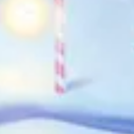
Arrêtez-vous à temps! Plus d'informations
sur
www.arretezvousatemps.be
Ce site web est exploité par BVBA Ramses dont le siège social est