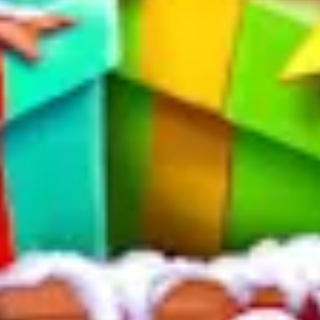
Jackpot Games
Slots de Dés
Buy Bonus
Dice classique
Blackjack
Roulette
Table Games
Video Poker
Sic Bo
Thèmes
Animal
Mythology
Sci Fi
Movies And TV
Sport Slots
Fruit Slots
Aventures et Explorateurs
Heroes And Villains
Cute And Bubbly
Scary Slots
Voir plus