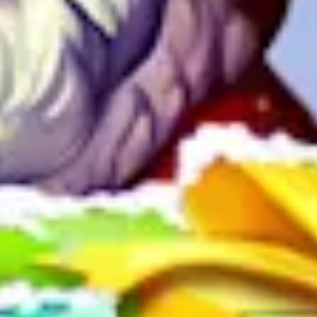
Informations
TOUS LES JEUX
TOURNOIS
PROMOS
SALLES DE JEUX
AIDE
Catégories